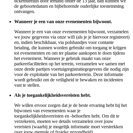
ticketbureaus door iemand onder de 13 jaar, dan kunnen we
de geboortedatum en bijbehorende ouderlijke toestemming
ontvangen.
Wanneer je een van onze evenementen bijwoont.
Wanneer je een van onze evenementen bijwoont, verzamelen
we jouw gegevens via onze wifi (als je je hiervoor registreert)
en, indien beschikbaar, via polsbandjes voor contante
betaling, die kunnen worden gebruikt om toegang te krijgen
tot evenementen en om ter plaatse aankopen te doen tijdens
het evenement. Wanneer je gebruik maakt van onze
parkeerfaciliteiten op het terrein, verzamelen we samen met
onze derde partijen voertuigregistratiegegevens die nodig zijn
voor de exploitatie van het parkeerterrein. Deze informatie
wordt gebruikt om de veiligheid te bewaken en incidenten
vast te stellen.
Als je toegankelijkheidsvereisten hebt.
We willen ervoor zorgen dat je de beste ervaring hebt bij het
bijwonen van evenementen waar je
toegankelijkheidsvereisten en -behoeften hebt. Om dit te
verzekeren, moeten we details verzamelen over jouw
vereisten (waarbij je mogelijk informatie moet verstrekken
over jouw mentale of fysieke gezondheid).