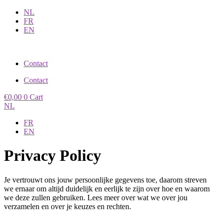
Spring
NL
naar
FR
de
EN
inhoud
Contact
Contact
€
0,00
0
Cart
NL
FR
EN
Privacy Policy
Je vertrouwt ons jouw persoonlijke gegevens toe, daarom streven
we ernaar om altijd duidelijk en eerlijk te zijn over hoe en waarom
we deze zullen gebruiken. Lees meer over wat we over jou
verzamelen en over je keuzes en rechten.