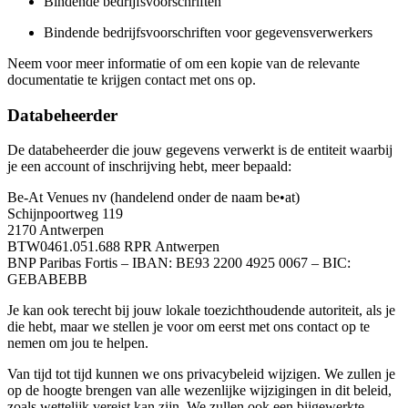
Bindende bedrijfsvoorschriften
Bindende bedrijfsvoorschriften voor gegevensverwerkers
Neem voor meer informatie of om een ​​kopie van de relevante
documentatie te krijgen contact met ons op.
Databeheerder
De databeheerder die jouw gegevens verwerkt is de entiteit waarbij
je een account of inschrijving hebt, meer bepaald:
Be-At Venues nv (handelend onder de naam be•at)
Schijnpoortweg 119
2170 Antwerpen
BTW0461.051.688 RPR Antwerpen
BNP Paribas Fortis – IBAN: BE93 2200 4925 0067 – BIC:
GEBABEBB
Je kan ook terecht bij jouw lokale toezichthoudende autoriteit, als je
die hebt, maar we stellen je voor om eerst met ons contact op te
nemen om jou te helpen.
Van tijd tot tijd kunnen we ons privacybeleid wijzigen. We zullen je
op de hoogte brengen van alle wezenlijke wijzigingen in dit beleid,
zoals wettelijk vereist kan zijn. We zullen ook een bijgewerkte