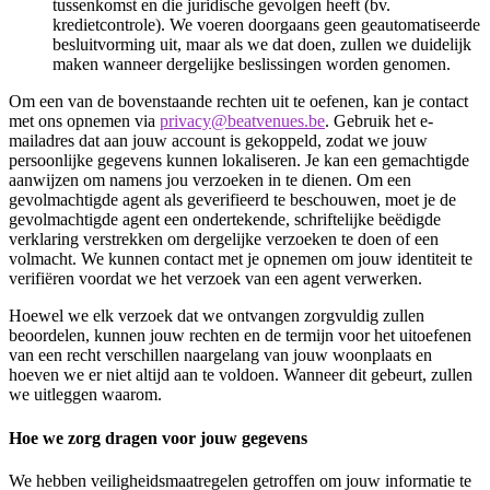
tussenkomst en die juridische gevolgen heeft (bv.
kredietcontrole). We voeren doorgaans geen geautomatiseerde
besluitvorming uit, maar als we dat doen, zullen we duidelijk
maken wanneer dergelijke beslissingen worden genomen.
Om een van de bovenstaande rechten uit te oefenen, kan je contact
met ons opnemen via
privacy@beatvenues.be
. Gebruik het e-
mailadres dat aan jouw account is gekoppeld, zodat we jouw
persoonlijke gegevens kunnen lokaliseren. Je kan een gemachtigde
aanwijzen om namens jou verzoeken in te dienen. Om een
gevolmachtigde agent als geverifieerd te beschouwen, moet je de
gevolmachtigde agent een ondertekende, schriftelijke beëdigde
verklaring verstrekken om dergelijke verzoeken te doen of een
volmacht. We kunnen contact met je opnemen om jouw identiteit te
verifiëren voordat we het verzoek van een agent verwerken.
Hoewel we elk verzoek dat we ontvangen zorgvuldig zullen
beoordelen, kunnen jouw rechten en de termijn voor het uitoefenen
van een recht verschillen naargelang van jouw woonplaats en
hoeven we er niet altijd aan te voldoen. Wanneer dit gebeurt, zullen
we uitleggen waarom.
Hoe we zorg dragen voor jouw gegevens
We hebben veiligheidsmaatregelen getroffen om jouw informatie te